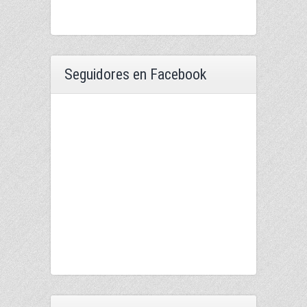
Seguidores en Facebook