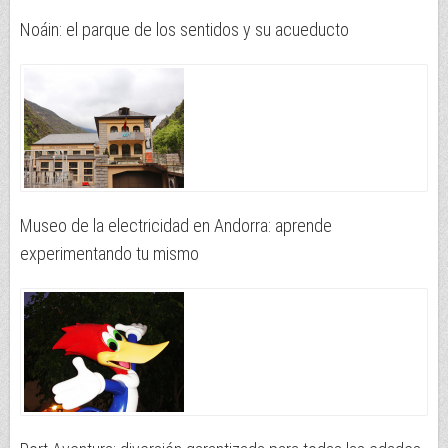
Noáin: el parque de los sentidos y su acueducto
Museo de la electricidad en Andorra: aprende
experimentando tu mismo