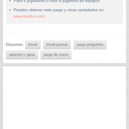
Para 6 jugadores o más si jugamos en equipos
Puedes obtener este juego y otras variedades en:
www.hasbro.com
Etiquetas:
trivial
trivial pursuit
juego preguntas
apuesta y gana
juego de mesa