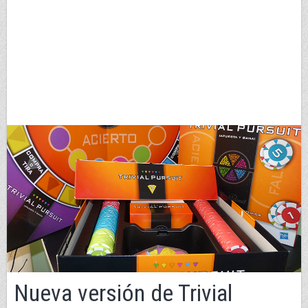
Nueva versión de Trivial