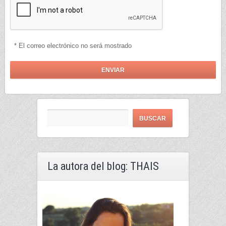
* El correo electrónico no será mostrado
La autora del blog: THAIS