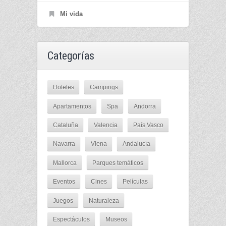
Mi vida
Categorías
Hoteles
Campings
Apartamentos
Spa
Andorra
Cataluña
Valencia
País Vasco
Navarra
Viena
Andalucía
Mallorca
Parques temáticos
Eventos
Cines
Películas
Juegos
Naturaleza
Espectáculos
Museos