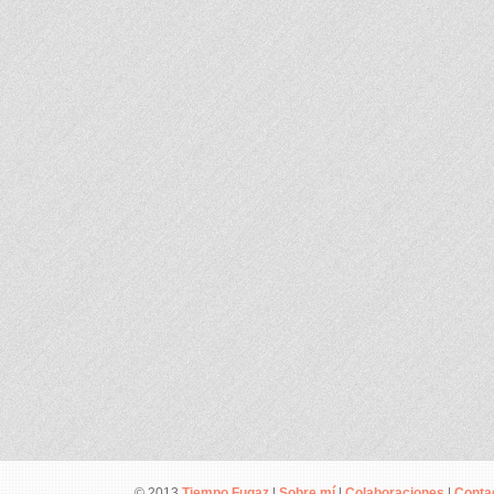
© 2013
Tiempo Fugaz
|
Sobre mí
|
Colaboraciones
|
Conta