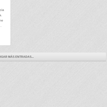
cia
a.
me
r…
GAR MÁS ENTRADAS...