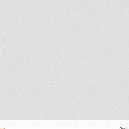
cto
Gesti