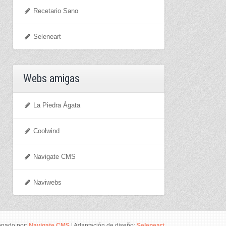
Recetario Sano
Seleneart
Webs amigas
La Piedra Ágata
Coolwind
Navigate CMS
Naviwebs
onado por:
Navigate CMS
| Adaptación de diseño:
Seleneart