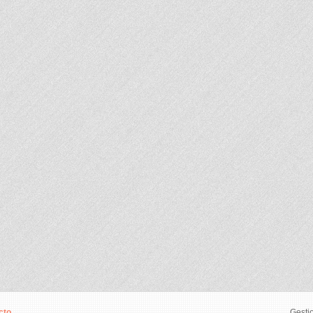
cto
Gesti