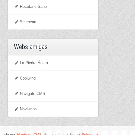
Recetario Sano
Seleneart
Webs amigas
La Piedra Ágata
Coolwind
Navigate CMS
Naviwebs
onado por:
Navigate CMS
| Adaptación de diseño:
Seleneart