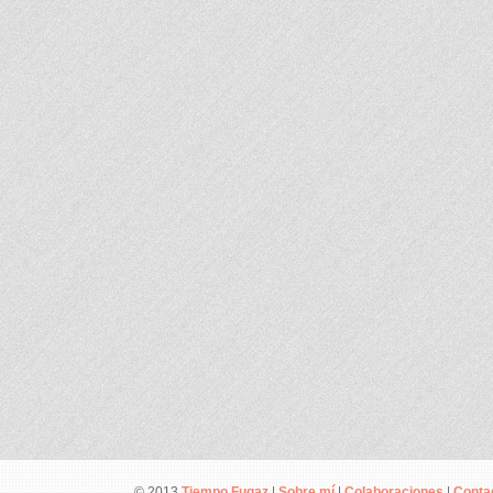
© 2013
Tiempo Fugaz
|
Sobre mí
|
Colaboraciones
|
Conta