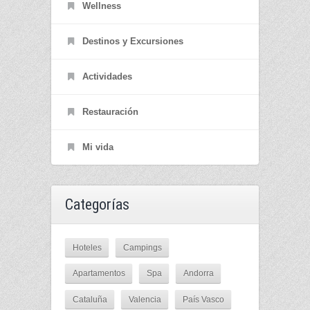
Wellness
Destinos y Excursiones
Actividades
Restauración
Mi vida
Categorías
Hoteles
Campings
Apartamentos
Spa
Andorra
Cataluña
Valencia
País Vasco