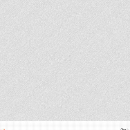
cto
Gesti