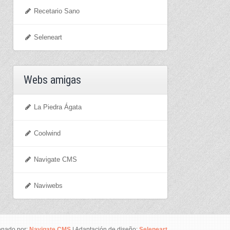
Recetario Sano
Seleneart
Webs amigas
La Piedra Ágata
Coolwind
Navigate CMS
Naviwebs
onado por:
Navigate CMS
| Adaptación de diseño:
Seleneart