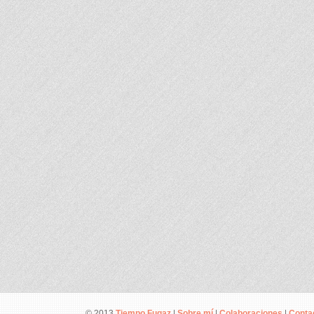
© 2013
Tiempo Fugaz
|
Sobre mí
|
Colaboraciones
|
Conta