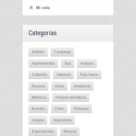
Mi vida
Categorías
Hoteles
Campings
Apartamentos
Spa
Andorra
Cataluña
Valencia
País Vasco
Navarra
Viena
Andalucía
Mallorca
Parques temáticos
Eventos
Cines
Películas
Juegos
Naturaleza
Espectáculos
Museos