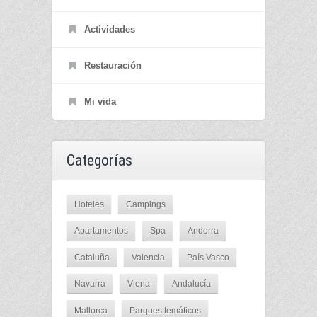
Actividades
Restauración
Mi vida
Categorías
Hoteles
Campings
Apartamentos
Spa
Andorra
Cataluña
Valencia
País Vasco
Navarra
Viena
Andalucía
Mallorca
Parques temáticos