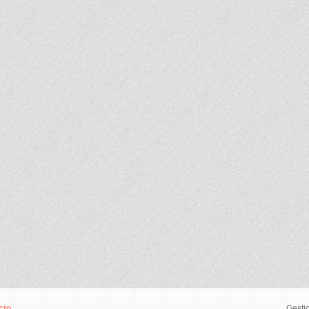
cto
Gesti