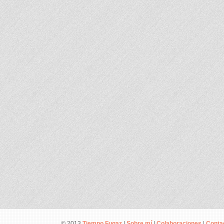
© 2013
Tiempo Fugaz
|
Sobre mí
|
Colaboraciones
|
Conta