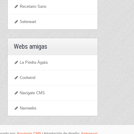
Recetario Sano
Seleneart
Webs amigas
La Piedra Ágata
Coolwind
Navigate CMS
Naviwebs
onado por:
Navigate CMS
| Adaptación de diseño:
Seleneart