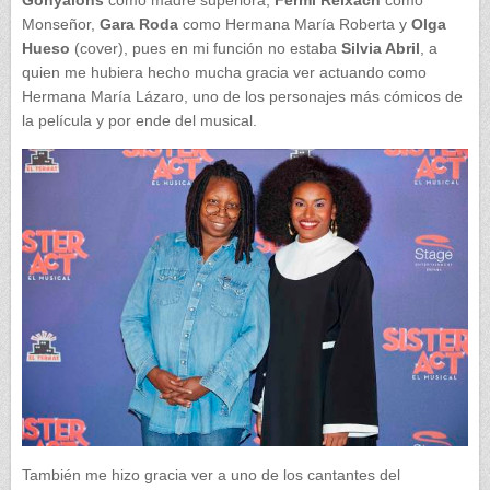
Gonyalons
como madre superiora,
Fermí Reixach
como
Monseñor,
Gara Roda
como Hermana María Roberta y
Olga
Hueso
(cover), pues en mi función no estaba
Silvia Abril
, a
quien me hubiera hecho mucha gracia ver actuando como
Hermana María Lázaro, uno de los personajes más cómicos de
la película y por ende del musical.
También me hizo gracia ver a uno de los cantantes del