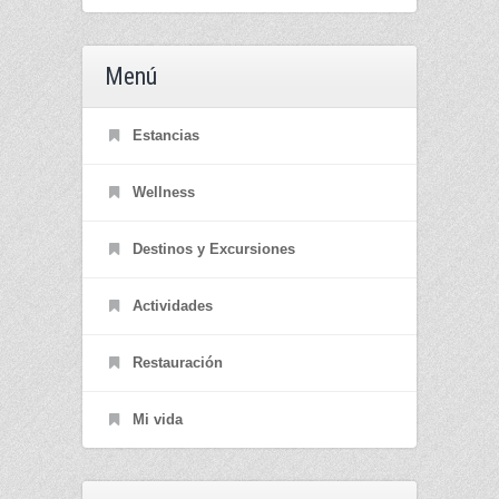
Menú
Estancias
Wellness
Destinos y Excursiones
Actividades
Restauración
Mi vida