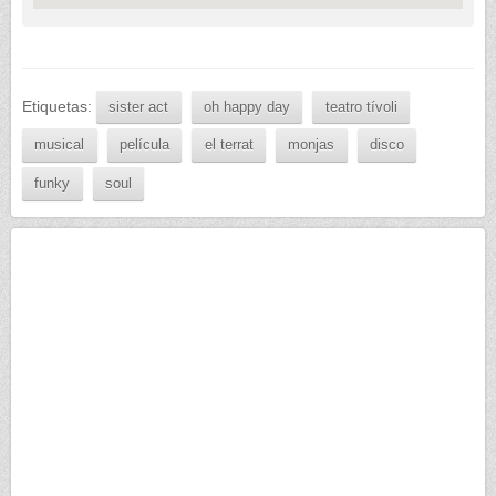
Etiquetas:
sister act
oh happy day
teatro tívoli
musical
película
el terrat
monjas
disco
funky
soul