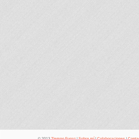
© 2013
Tiempo Fugaz
|
Sobre mí
|
Colaboraciones
|
Conta