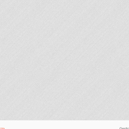
cto
Gesti