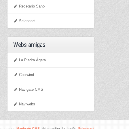
Recetario Sano
Seleneart
Webs amigas
La Piedra Ágata
Coolwind
Navigate CMS
Naviwebs
onado por:
Navigate CMS
| Adaptación de diseño:
Seleneart