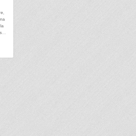
re,
una
la
us…