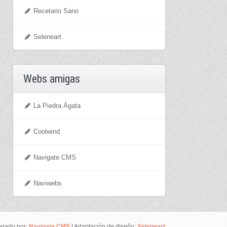
Recetario Sano
Seleneart
Webs amigas
La Piedra Ágata
Coolwind
Navigate CMS
Naviwebs
onado por:
Navigate CMS
| Adaptación de diseño:
Seleneart