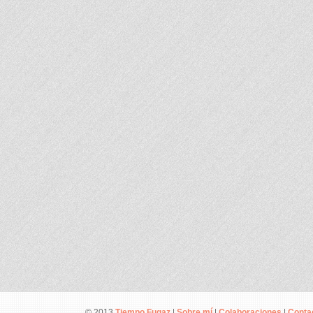
© 2013
Tiempo Fugaz
|
Sobre mí
|
Colaboraciones
|
Conta