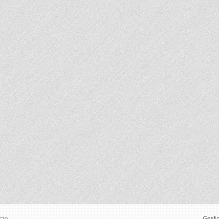
cto
Gesti