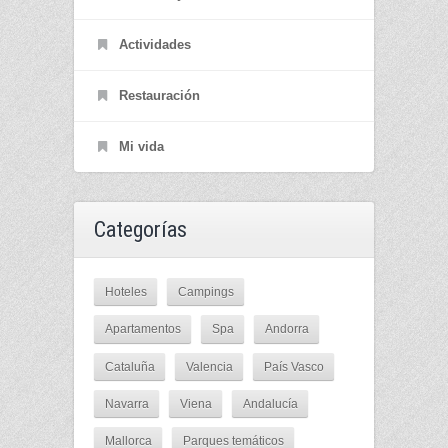
Actividades
Restauración
Mi vida
Categorías
Hoteles
Campings
Apartamentos
Spa
Andorra
Cataluña
Valencia
País Vasco
Navarra
Viena
Andalucía
Mallorca
Parques temáticos