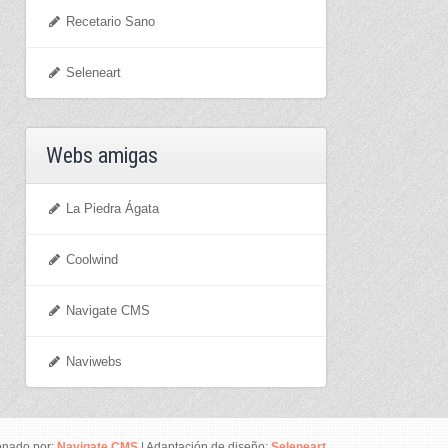
Recetario Sano
Seleneart
Webs amigas
La Piedra Ágata
Coolwind
Navigate CMS
Naviwebs
onado por:
Navigate CMS
| Adaptación de diseño:
Seleneart