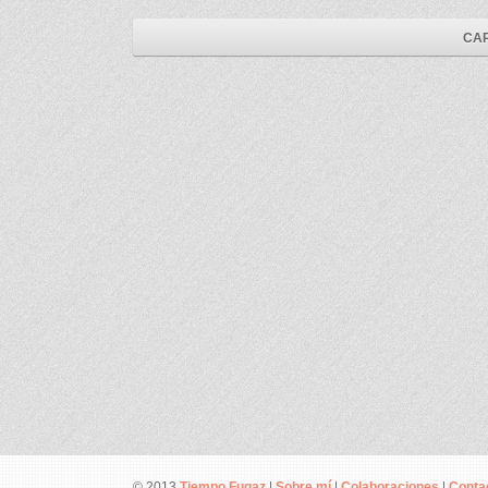
CAR
© 2013
Tiempo Fugaz
|
Sobre mí
|
Colaboraciones
|
Conta