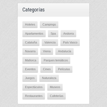
Categorías
Hoteles
Campings
Apartamentos
Spa
Andorra
Cataluña
Valencia
País Vasco
Navarra
Viena
Andalucía
Mallorca
Parques temáticos
Eventos
Cines
Películas
Juegos
Naturaleza
Espectáculos
Museos
Restaurantes
Cafeterías