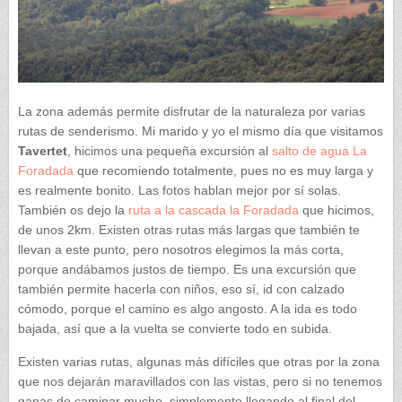
La zona además permite disfrutar de la naturaleza por varias
rutas de senderismo. Mi marido y yo el mismo día que visitamos
Tavertet
, hicimos una pequeña excursión al
salto de agua La
Foradada
que recomiendo totalmente, pues no es muy larga y
es realmente bonito. Las fotos hablan mejor por sí solas.
También os dejo la
ruta a la cascada la Foradada
que hicimos,
de unos 2km. Existen otras rutas más largas que también te
llevan a este punto, pero nosotros elegimos la más corta,
porque andábamos justos de tiempo. Es una excursión que
también permite hacerla con niños, eso sí, id con calzado
cómodo, porque el camino es algo angosto. A la ida es todo
bajada, así que a la vuelta se convierte todo en subida.
Existen varias rutas, algunas más difíciles que otras por la zona
que nos dejarán maravillados con las vistas, pero si no tenemos
ganas de caminar mucho, simplemente llegando al final del