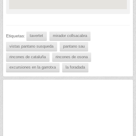
Etiquetas:
tavertet
mirador collsacabra
vistas pantano susqueda
pantano sau
rincones de cataluña
rincones de osona
excursiones en la garrotxa
la foradada