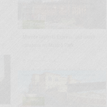
r de
tivo
de…
El becario: una película que combina
humor y ternura
05 de noviembre del 2015
Aprovechando un año más la Fiesta del Cine mi
marido y yo fuimos a ver la película "El Becario"
dirigida por Nancy Meyers.Se trata de una película
de ámbito familiar y de negocios a través de…