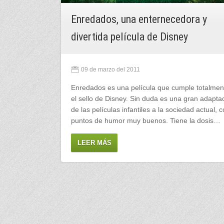
Enredados, una enternecedora y
divertida película de Disney
Hotel Princesa Park: un confortabl
hotel en Arinsal
09 de marzo del 2011
Enredados es una película que cumple totalmen
03 de febrero del 2016
el sello de Disney. Sin duda es una gran adapta
de las películas infantiles a la sociedad actual, 
El verano pasado estuvimos alojados un par de
puntos de humor muy buenos. Tiene la dosis…
noches en este hotel y fue una agradable
experiencia. Hemos estado en muchas ocasion
LEER MÁS
en Andorra y casi nunca hemos repetido hotel, 
hay una gran…
LEER MÁS