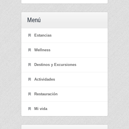
Menú
Estancias
Wellness
Destinos y Excursiones
Actividades
Restauración
Mi vida